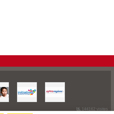
144162
visites